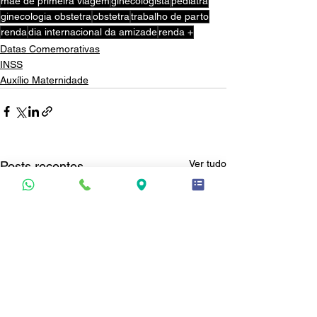
mãe de primeira viagem
ginecologista
pediatra
ginecologia obstetra
obstetra
trabalho de parto
renda
dia internacional da amizade
renda +
Datas Comemorativas
INSS
Auxílio Maternidade
Ver tudo
Posts recentes