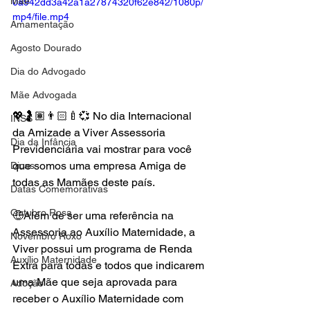
Mãe
0a942dd3a42a1a27874320f62e842/1080p/
mp4/file.mp4
Amamentação
Agosto Dourado
Dia do Advogado
Mãe Advogada
💖🤰🏽👨🏻‍🍼💞 No dia Internacional 
INSS
da Amizade a Viver Assessoria 
Dia da Infância
Previdenciária vai mostrar para você 
que somos uma empresa Amiga de 
Dicas
todas as Mamães deste país.
Datas Comemorativas
Outubro Rosa
🤑Além de ser uma referência na 
Assessoria ao Auxílio Maternidade, a 
Novembro Roxo
Viver possui um programa de Renda 
Auxílio Maternidade
Extra para todas e todos que indicarem 
uma Mãe que seja aprovada para 
Adoção
receber o Auxílio Maternidade com 