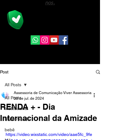
nos.
A Viver Assessoria é a união de
profissionais na área previdenciária e do
direito com mais de 08 anos de mercado.
Post
All Posts
Assessoria de Comunicação Viver Assessoria
All Posts
30 de jul. de 2024
RENDA + - Dia
Institucional
Internacional da Amizade
Maternidade
bebê
https://video.wixstatic.com/video/aae5fc_9fe