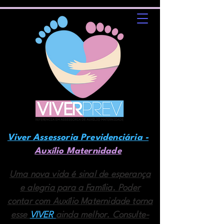
Viver Assessoria Previdenciária -
Auxílio Maternidade
Uma nova vida é sinal de esperança
e alegria para a Família. Poder
contar com Auxílio Maternidade torna
esse
VIVER
ainda melhor. Consulte-