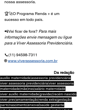
nossa assessoria.
🏆🚀O Programa Renda + é um 
sucesso em todo país.
📲Vai ficar de fora? 
Para mais 
informações envie mensagem ou ligue 
para a Viver Assessoria Previdenciária.
📞(11) 94598-7311
🌐 
www.viverassessoria.com.br
Da redação
auxílio maternidade
assessoria previdenciária
viver assessoria previdenciária
viver assessoria
maternidade
mãe
inss
salário maternidade
viver auxílio maternidade
gravidez
recém-nascido
viver prev
amamentação
renda extra
gestação
parto
nascimento
enxoval
saúde gestante