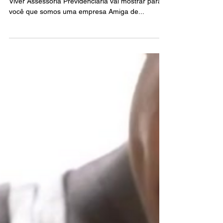
💖🤰🏽👨🏻‍🍼💞 No dia Internacional da Amizade a
Viver Assessoria Previdenciária vai mostrar para
você que somos uma empresa Amiga de...