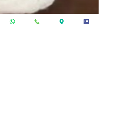
Assessoria de Comunicação Viver Assessoria
26 de mar. de 2024
Enquanto você cuida do seu
bebê, nós verificamos seu
auxílio maternidade!
Olá mamãe! 👩🏽‍🍼🧑🏻‍🍼🤰🏽🫄🏾 Somos da
Viver Assessoria Previdenciária, a união de
profissionais na área previdenciária e do direito...