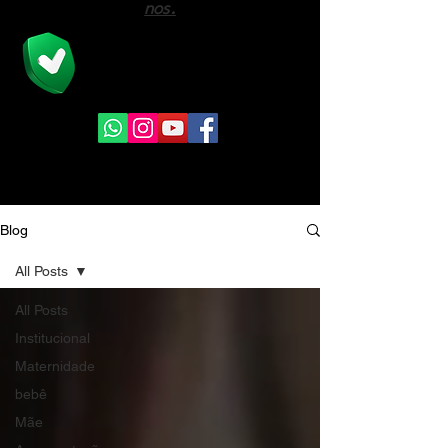
nos.
A Viver Assessoria é a união de
profissionais na área previdenciária e do
direito com mais de 08 anos de mercado.
Blog
All Posts
All Posts
Institucional
Maternidade
bebê
Mãe