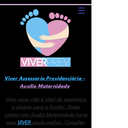
Viver Assessoria Previdenciária -
Auxílio Maternidade
Uma nova vida é sinal de esperança
e alegria para a Família. Poder
contar com Auxílio Maternidade torna
esse
VIVER
ainda melhor. Consulte-