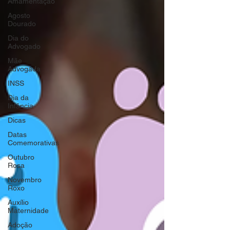
Amamentação
Agosto
Dourado
Dia do
Advogado
Mãe
Advogada
INSS
Dia da
Infância
Dicas
Datas
Comemorativas
Outubro
Rosa
Novembro
Roxo
Auxílio
Maternidade
Adoção