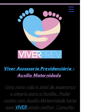
Viver Assessoria Previdenciária -
Auxílio Maternidade
Uma nova vida é sinal de esperança
e alegria para a Família. Poder
contar com Auxílio Maternidade torna
esse
VIVER
ainda melhor. Consulte-