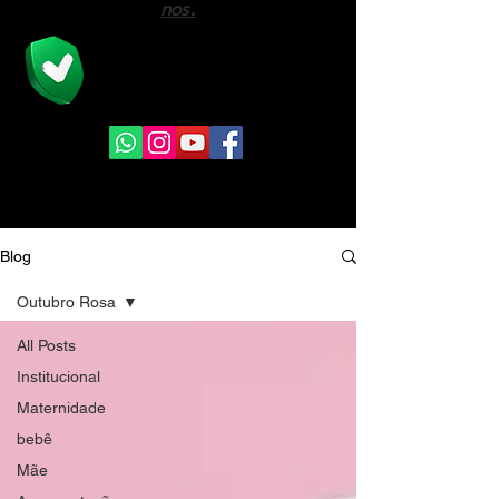
nos.
A Viver Assessoria é a união de
profissionais na área previdenciária e do
direito com mais de 08 anos de mercado.
Blog
Outubro Rosa
All Posts
Institucional
Maternidade
bebê
Mãe