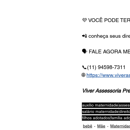
💜 VOCÊ PODE TER
📲 conheça seus dire
🗣 FALE AGORA MES
📞(11) 94598-7311
🌐 
https://www.vivera
Viver Assessoria Pre
auxílio maternidade
assess
salário maternidade
direi
filhos adotados
família ado
bebê
Mãe
Maternida