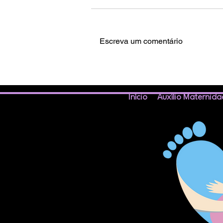
Escreva um comentário
Você pediu a conta estando
grávida? Você pode ter
direito ao Auxílio
Início
Auxílio Maternid
Maternidade