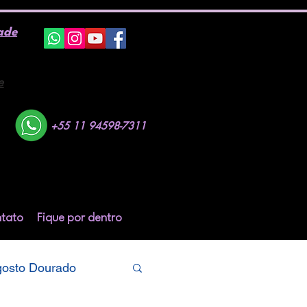
ade
e
+55 11 94598-7311
tato
Fique por dentro
osto Dourado