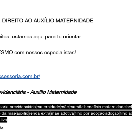
 DIREITO AO AUXÍLIO MATERNIDADE
itos, estamos aqui para te orientar
MO com nossos especialistas!
ssessoria.com.br/
videnciária - Auxílio Maternidade
oria previdenciária
maternidade
mãe
mamãe
benefício maternidade
be
to da mãe
auxílio
renda extra
mãe adotiva
filho por adoção
adoção
filho 
tiva
de