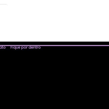
UBRO ROSA: um toque
revenção salva vidas
ato
Fique por dentro
1
61-3867