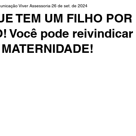
unicação Viver Assessoria
26 de set. de 2024
Advogada
INSS
Dia da Infância
Dicas
UE TEM UM FILHO POR
Você pode reivindicar
o Roxo
Auxílio Maternidade
Adoção
 MATERNIDADE!