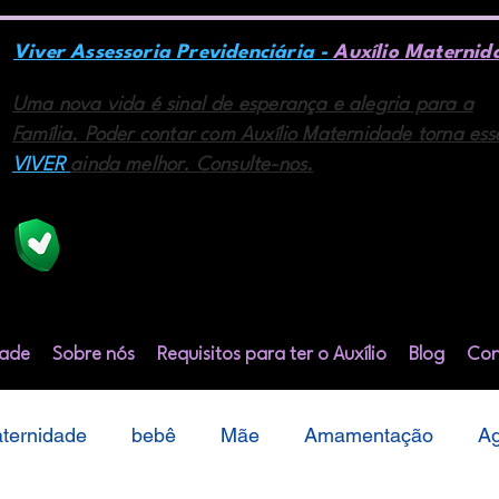
Viver Assessoria Previdenciária -
Auxílio Maternid
Uma nova vida é sinal de esperança e alegria para a
Família. Poder contar com Auxílio Maternidade torna ess
VIVER
ainda melhor. Consulte-nos.
A Viver Assessoria é a união de profissionais na área
previdenciária e do direito com mais de 08 anos de
mercado.
dade
Sobre nós
Requisitos para ter o Auxílio
Blog
Con
ternidade
bebê
Mãe
Amamentação
Ag