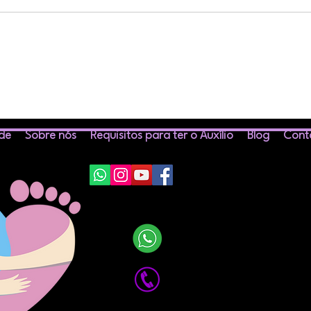
Você estava desempregada
OUT
quando ganhou o bebê?
de p
Você pode reivindicar o
ade
Sobre nós
Requisitos para ter o Auxílio
Blog
Cont
AUXÓLIO MATERNIDADE!
Comercial:
(11) 94598-731
elacionamento:
R
(11) 23