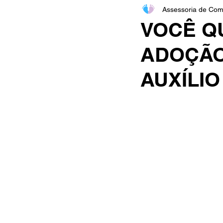
Assessoria de Com
Dia do Advogado
Mãe 
VOCÊ Q
ADOÇÃO! 
Outubro Rosa
Novembr
AUXÍLIO