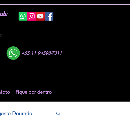
ade
e
+55 11 94598-7311
tato
Fique por dentro
osto Dourado