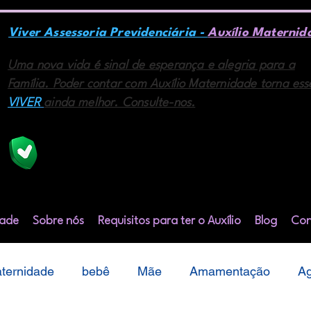
Viver Assessoria Previdenciária -
Auxílio Maternid
Uma nova vida é sinal de esperança e alegria para a
Família. Poder contar com Auxílio Maternidade torna ess
VIVER
ainda melhor. Consulte-nos.
A Viver Assessoria é a união de profissionais na área
previdenciária e do direito com mais de 08 anos de
mercado.
dade
Sobre nós
Requisitos para ter o Auxílio
Blog
Con
ternidade
bebê
Mãe
Amamentação
Ag