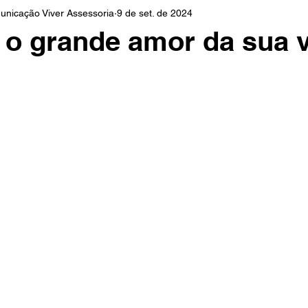
unicação Viver Assessoria
9 de set. de 2024
Advogada
INSS
Dia da Infância
Dicas
o grande amor da sua 
o Roxo
Auxílio Maternidade
Adoção