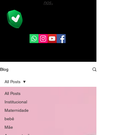
nos.
A Viver Assessoria é a união de
profissionais na área previdenciária e do
direito com mais de 08 anos de mercado.
Blog
All Posts
All Posts
Institucional
Maternidade
bebê
Mãe