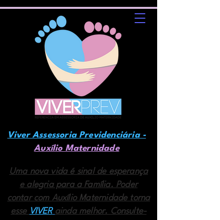
Viver Assessoria Previdenciária -
Auxílio Maternidade
Uma nova vida é sinal de esperança
e alegria para a Família. Poder
contar com Auxílio Maternidade torna
esse
VIVER
ainda melhor. Consulte-