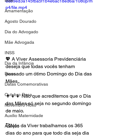
Mãe
ddb9ed3a145fba5f1b4e6ac18ed6a/1080p/m
p4/file.mp4
Amamentação
Agosto Dourado
Dia do Advogado
Mãe Advogada
INSS
💖 A Viver Assessoria Previdenciária 
Dia da Infância
deseja que todas vocês tenham 
passado um ótimo Domingo do Dia das 
Dicas
Mães.
Datas Comemorativas
Outubro Rosa
👩‍👧‍👧 Não que acreditemos que o Dia 
das Mães só seja no segundo domingo 
Novembro Roxo
de maio.
Auxílio Maternidade
🥰Nós da Viver trabalhamos os 365 
Adoção
dias do ano para que todo dia seja dia 