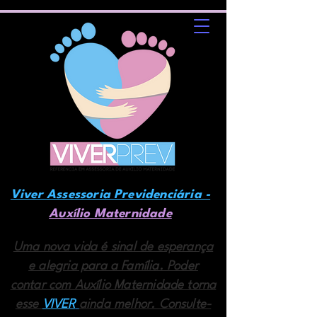
Viver Assessoria Previdenciária -
Auxílio Maternidade
Uma nova vida é sinal de esperança
e alegria para a Família. Poder
contar com Auxílio Maternidade torna
esse
VIVER
ainda melhor. Consulte-